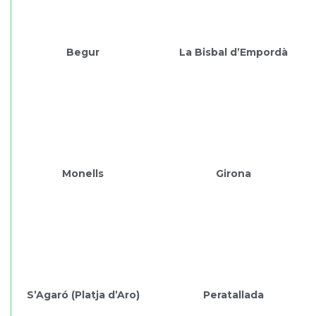
Begur
La Bisbal d’Empordà
Monells
Girona
S’Agaró (Platja d’Aro)
Peratallada