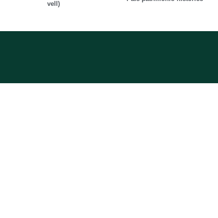
vell)
NUESTROS
DESTINOS